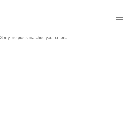
NOW Biuro Architektoniczne
Sp. z o.o.
Sorry, no posts matched your criteria.